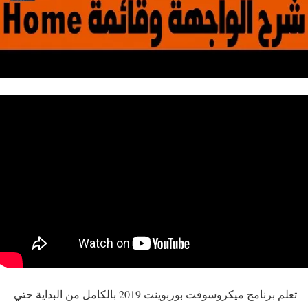
تعلم برنامج ميكروسوفت بوربوينت 2019 بالكامل من البداية حتي