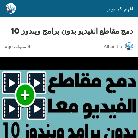
افهم كمبيوتر
دمج مقاطع الفيديو بدون برامج ويندوز 10
AfhamPc
6 سنوات ago