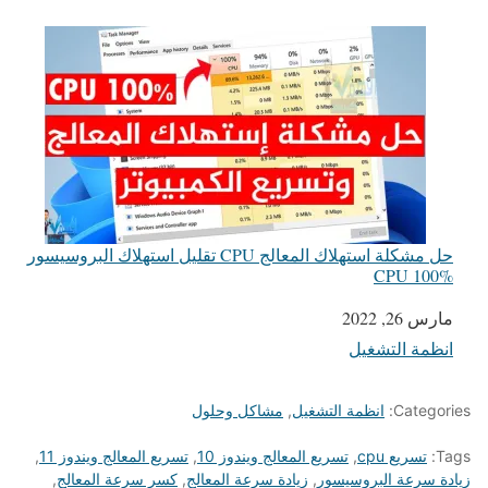
حل مشكلة استهلاك المعالج CPU تقليل استهلاك البروسيسور
CPU 100%
التاريخ
مارس 26, 2022
انظمة التشغيل
في ما يتعلق بما يأتي
Categories:
انظمة التشغيل
,
مشاكل وحلول
Tags:
تسريع cpu
,
تسريع المعالج ويندوز 10
,
تسريع المعالج ويندوز 11
,
زيادة سرعة البروسيسور
,
زيادة سرعة المعالج
,
كسر سرعة المعالج
,