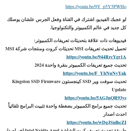
https://youtu.be/9Y_p5Y5PWHo
لو عجبك الفيديو، اشترك في القناة وفعل الجرس علشان يوصلك
كل جديد في عالم الكمبيوتر والتكنولوجيا.
فيديوهات ذات علاقة بتحديثات تعريفات الكمبيوتر:
تحميل تحديث تعريفات MSI تحديثات كروت ومنتجات شركة MSI
https://youtu.be/944RrcYgr1A
تحديث جميع تعريفات الكمبيوتر بنقرة واحدة 2024
https://youtu.be/F_YhNuNyYak
تحديث سوفت وير SSD كينجستون Kingston SSD Firmware
Update
https://youtu.be/5AGJnQR93ys
تحديث جميع برامج الكمبيوتر بضغطة واحدة تثبيت البرامج تلقائياً
احدث اصدار
https://youtu.be/wDgJSnlhcZI
طريقة تحديث تعريف كرت الشاشة Intel Nvidia Amd اخر اصدار