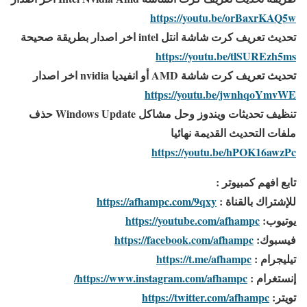
https://youtu.be/orBaxrKAQ5w
تحديث تعريف كرت شاشة انتل intel اخر اصدار بطريقة صحيحة
https://youtu.be/tlSUREzh5ms
تحديث تعريف كرت شاشة AMD أو انفيديا nvidia اخر اصدار
https://youtu.be/jwnhqoYmvWE
تنظيف تحديثات ويندوز وحل مشاكل Windows Update حذف
ملفات التحديث القديمة نهائيا
https://youtu.be/hPOK16awzPc
تابع افهم كمبيوتر :
للإشتراك بالقناة :
https://afhampc.com/9qxy
يوتيوب:
https://youtube.com/afhampc
فيسبوك:
https://facebook.com/afhampc
تيليجرام :
https://t.me/afhampc
إنستغرام :
https://www.instagram.com/afhampc/
تويتر:
https://twitter.com/afhampc