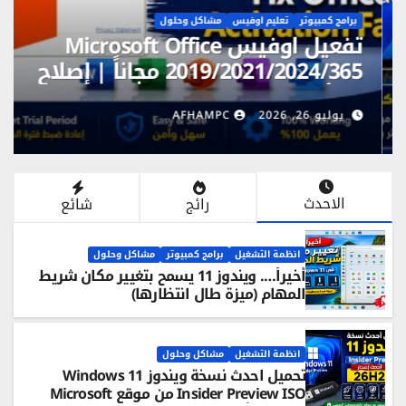
برامج كمبيوتر
تعليم اوفيس
أفضل إعدادات Windows 11 بعد
التثبيت | 15 خطوة ضرورية لتسريع
الويندوز وتحسين الأداء
يوليو 26, 2026
AFHAMPC
الاحدث
رائج
شائع
انظمة التشغيل
برامج كمبيوتر
مشاكل وحلول
أخيراً…. ويندوز 11 يسمح بتغيير مكان شريط
المهام (ميزة طال انتظارها)
انظمة التشغيل
مشاكل وحلول
تحميل احدث نسخة ويندوز Windows 11
Insider Preview ISO من موقع Microsoft