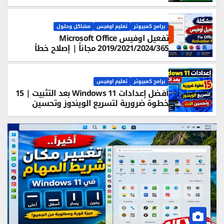
الرسمي أحدث إصدار 26H2
برامج كمبيوتر
تعليم اوفيس
مشاكل وحلول
تفعيل اوفيس Microsoft Office
2019/2021/2024/365 مجاناً | إصلاح خطأ
فشل تفعيل المنتج
برامج كمبيوتر
تعليم اوفيس
أفضل إعدادات Windows 11 بعد التثبيت | 15
خطوة ضرورية لتسريع الويندوز وتحسين
الأداء