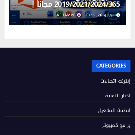
2019/2021/2024/365 مجاناً |
إصلاح خطأ فشل تفعيل المنتج
يوليو 26, 2026
AFHAMPC
CATEGORIES
إنترنت اتصالات
اخبار التقنية
انظمة التشغيل
برامج كمبيوتر