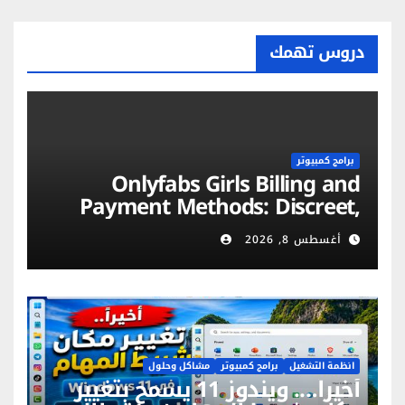
دروس تهمك
برامج كمبيوتر
Onlyfabs Girls Billing and
Payment Methods: Discreet,
Secure & Flexible Options
أغسطس 8, 2026
انظمة التشغيل
برامج كمبيوتر
مشاكل وحلول
أخيراً…. ويندوز 11 يسمح بتغيير