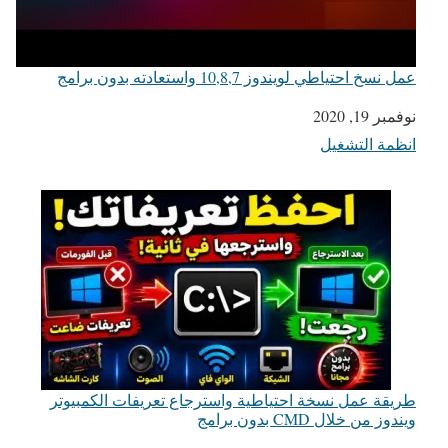
عمل نسخ احتياطي لويندوز 10,8,7 واستعادته بدون برامج
التاريخ
نوفمبر 19, 2020
انظمة التشغيل
في ما يتعلق بما يأتي
طريقة عمل نسخة احتياطية واسترجاع تعريفات الكمبيوتر
ويندوز من خلال CMD بدون برامج