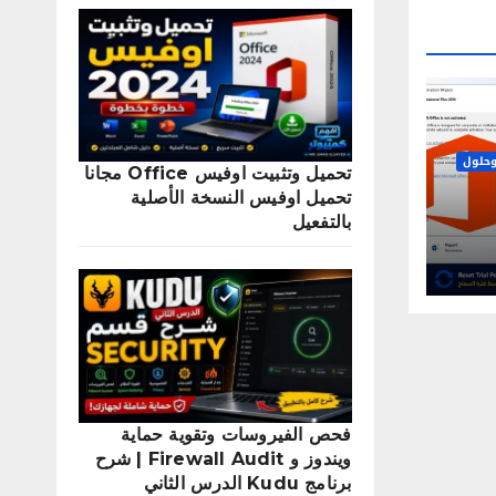
حلول
تحميل وتثبيت اوفيس Office مجانا
تحميل اوفيس النسخة الأصلية
بالتفعيل
2
فحص الفيروسات وتقوية حماية
ويندوز و Firewall Audit | شرح
برنامج Kudu الدرس الثاني