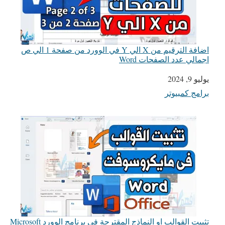
اضافة الترقيم من X الي Y في الوورد من صفحة 1 الي ص
اجمالي عدد الصفحات Word
يوليو 9, 2024
التاريخ
برامج كمبيوتر
في ما يتعلق بما يأتي
تثبيت القوالب او النماذج المقترحة في برنامج الوورد Microsoft