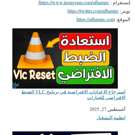
إنستغرام :
https://www.instagram.com/afhampc/
تويتر:
https://twitter.com/afhampc
الموقع:
https://afhampc.com
استرجاع الاعدادات الافتراضية في برنامج VLC الضبط
الافتراضي للخيارات
التاريخ
أغسطس 27, 2025
انظمة التشغيل
في ما يتعلق بما يأتي