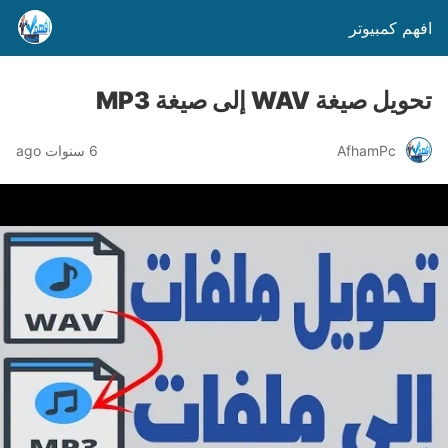
افهم كمبيوتر
تحويل صيغة WAV إلى صيغة MP3
AfhamPc
6 سنوات ago