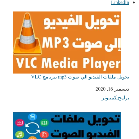
LinkedIn
تحويل ملفات الفيديو الي صوت mp3 ببرنامج VLC
التاريخ
ديسمبر 16, 2020
برامج كمبيوتر
في ما يتعلق بما يأتي