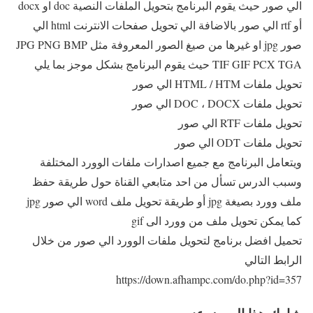
الي صور حيث يقوم البرنامج بتحويل الملفات النصية doc او docx
أو rtf الي صور بالاضافة الي تحويل صفحات الانترنت html الي
صور jpg او غيرها من صيغ الصور المعروفة مثل JPG PNG BMP
TIF GIF PCX TGA حيث يقوم البرنامج بشكل موجز بما يلي
تحويل ملفات HTML / HTM الي صور
تحويل ملفات DOC ، DOCX الي صور
تحويل ملفات RTF الي صور
تحويل ملفات ODT الي صور
ويتعامل البرنامج مع جميع اصدارات ملفات الوورد المختلفة
وسبب الدرس تسأل من احد متابعي القناة حول طريقة حفظ
ملف وورد بصيغة jpg أو طريقة تحويل ملف word الي صور jpg
كما يمكن تحويل ملف من وورد الى gif
تحميل افضل برنامج لتحويل ملفات الوورد الي صور من خلال
الرابط التالي
https://down.afhampc.com/do.php?id=357