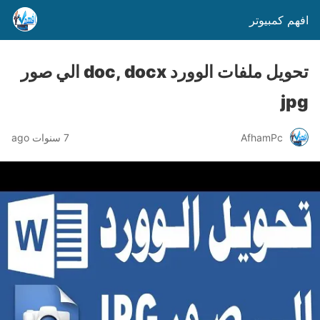
افهم كمبيوتر
تحويل ملفات الوورد doc, docx الي صور
jpg
AfhamPc
7 سنوات ago