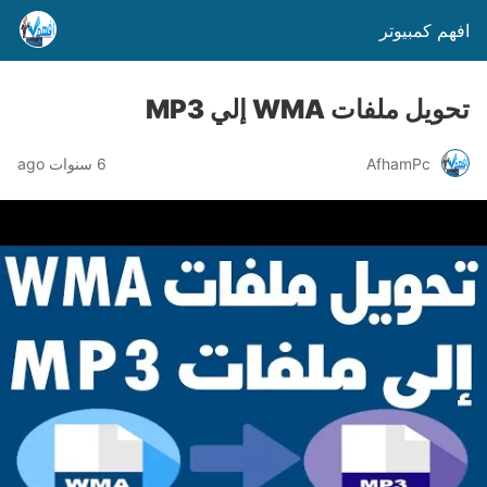
افهم كمبيوتر
تحويل ملفات WMA إلي MP3
AfhamPc
6 سنوات ago