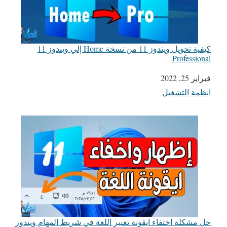
كيفية تحويل ويندوز 11 من نسخة Home إلي ويندوز 11
Professional
التاريخ
فبراير 25, 2022
انظمة التشغيل
في ما يتعلق بما يأتي
حل مشكلة اختفاء ايقونة تغيير اللغة في شريط المهام ويندوز