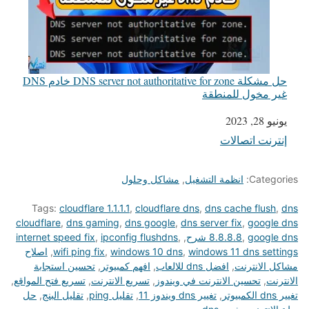
حل مشكلة DNS server not authoritative for zone خادم DNS
غير مخول للمنطقة
يونيو 28, 2023
التاريخ
إنترنت اتصالات
في ما يتعلق بما يأتي
Categories:
انظمة التشغيل
,
مشاكل وحلول
Tags:
cloudflare 1.1.1.1
,
cloudflare dns
,
dns cache flush
,
dns
cloudflare
,
dns gaming
,
dns google
,
dns server fix
,
google dns
google dns شرح
,
8.8.8.8
,
,
ipconfig flushdns
,
internet speed fix
windows 11 dns settings
,
windows 10 dns
,
wifi ping fix
,
اصلاح
مشاكل الانترنت
,
افضل dns للالعاب
,
افهم كمبيوتر
,
تحسين استجابة
الانترنت
,
تحسين الانترنت في ويندوز
,
تسريع الانترنت
,
تسريع فتح المواقع
,
تغيير dns الكمبيوتر
,
تغيير dns ويندوز 11
,
تقليل ping
,
تقليل البنج
,
حل