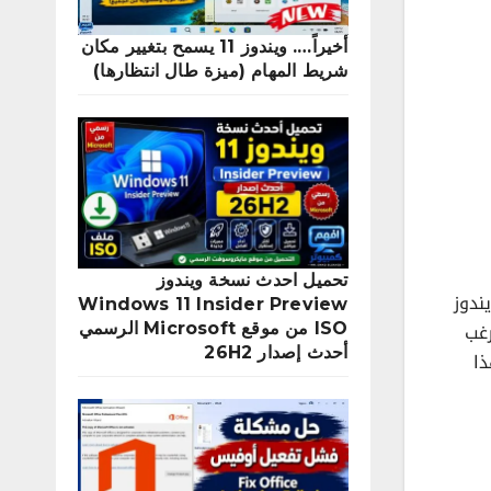
أخيراً…. ويندوز 11 يسمح بتغيير مكان
شريط المهام (ميزة طال انتظارها)
تحميل احدث نسخة ويندوز
ائمة ابدأ في ويندوز
Windows 11 Insider Preview
لموصي بها Recommended في قائمة ابدأ Windows 11 ويرغب
ISO من موقع Microsoft الرسمي
أحدث إصدار 26H2
راً من قائمة ابدأ في ويندوز 11 وبهذا