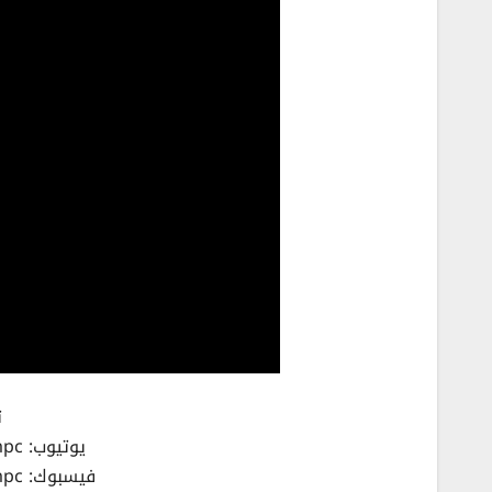
ت
يوتيوب: https://youtube.com/afhampc
فيسبوك: https://facebook.com/afhampc