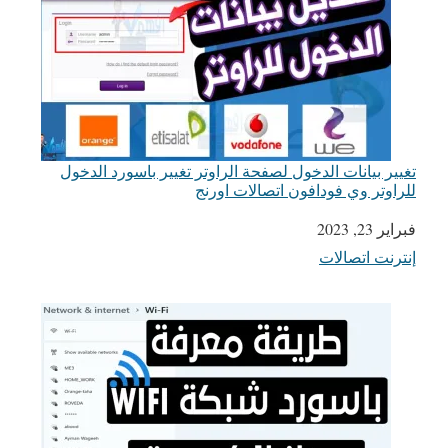
تغيير بيانات الدخول لصفحة الراوتر تغيير باسورد الدخول
للراوتر وي فودافون اتصالات اورنج
التاريخ
فبراير 23, 2023
إنترنت اتصالات
في ما يتعلق بما يأتي