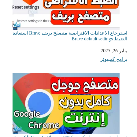
استرجاع الاعدادات الافتراضية متصفح بريف Brave استعادة
الضبط Brave default settings
يناير 26, 2025
التاريخ
برامج كمبيوتر
في ما يتعلق بما يأتي