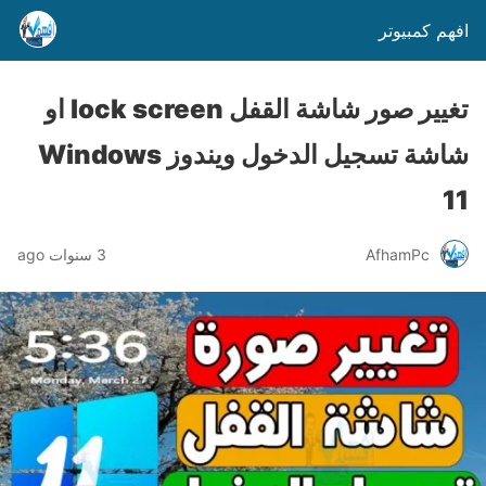
افهم كمبيوتر
تغيير صور شاشة القفل lock screen او
شاشة تسجيل الدخول ويندوز Windows
11
AfhamPc
3 سنوات ago