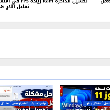
عمل
تحسين الذاكرة Ram زيادة FPS في 
تقليل اللاج LAG
شغيل
مشاكل وحلول
برامج كمبيوتر
تعليم اوفيس
مشاكل و
 احدث نسخة
تفعيل اوفيس