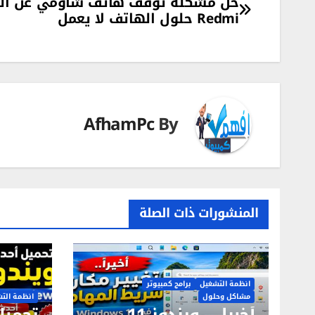
تصفّح
حل مشكلة توقف هاتف شاومي عن ال
Redmi حلول الهاتف لا يعمل
المقالات
AfhamPc
By
المنشورات ذات الصلة
انظمة التشغيل
برامج كمبيوتر
مشاكل وحلول
انظمة الت
أخيراً…. ويندوز 11
تحميل