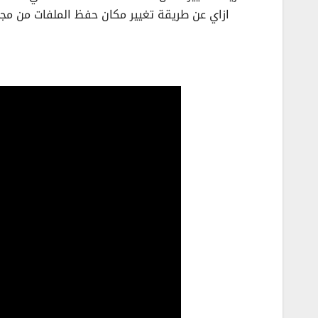
ازاي عن طريقة تغيير مكان حفظ الملفات من مجلد download في متصفح جوجل كروم لأي مجلد تاني في الوي