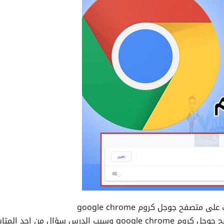
متصفح جوجل كروم google chrome
طريقة تغيير مكان حفظ الملفات المحملة في متصفح جوجل كروم google chrome وسبب الدرس سؤال من اح