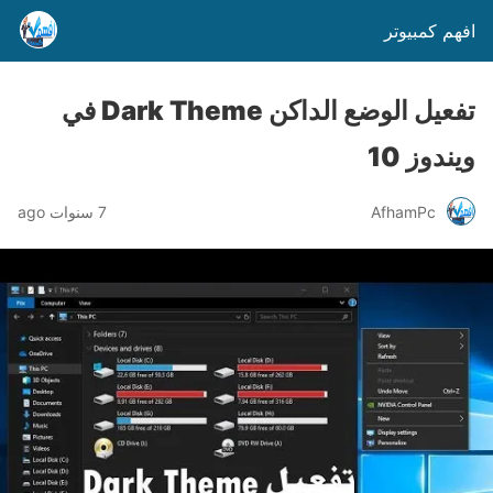
افهم كمبيوتر
تفعيل الوضع الداكن Dark Theme في
ويندوز 10
AfhamPc
7 سنوات ago