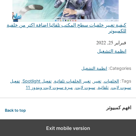
كيفية تغيير خلفيات سطح المكتب تلقائيا اضافة اكتر من خلفية
للكمبيوتر
التاريخ
فبراير 25, 2022
انظمة التشغيل
في ما يتعلق بما يأتي
Categories:
انظمة التشغيل
Tags:
الخلفيات
,
تغيير
,
تغيير الخلفيات تلقائية
,
تفعيل Spotlight
,
تفعيل
سبوت لايت
,
تلقائية
,
سبوت لايت
,
ميزة سبوت لايت ويندوز 11
افهم كمبيوتر
Back to top
Exit mobile version