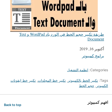
طريقة تكبير حجم الخط في الورد باد WordPad و Text
Document
التاريخ
أكتوبر 16, 2019
برامج كمبيوتر
في ما يتعلق بما يأتي
Categories:
انظمة التشغيل
Tags:
تكبير الخط بالكمبيوتر
,
تكبير خط المجلدات
,
تكبير خط ايقونات
الكميوتر
,
حجم الخط
افهم كمبيوتر
Back to top