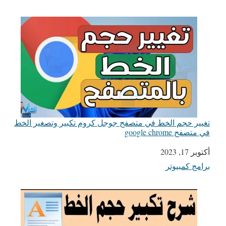
تغيير حجم الخط في متصفح جوجل كروم تكبير وتصغير الخط
في متصفح google chrome
التاريخ
أكتوبر 17, 2023
برامج كمبيوتر
في ما يتعلق بما يأتي