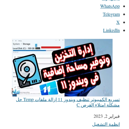
WhatsApp
Telegram
X
LinkedIn
تسريع الكمبيوتر تنظيف ويندوز 11 إزالة ملفات Temp حل
مشكلة امتلاء القرص C
التاريخ
فبراير 2, 2023
انظمة التشغيل
في ما يتعلق بما يأتي