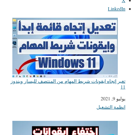
X
LinkedIn
تغير إتجاه ايقونات شريط المهام من المنتصف لليسار ويندوز
11
يوليو 9, 2021
التاريخ
انظمة التشغيل
في ما يتعلق بما يأتي