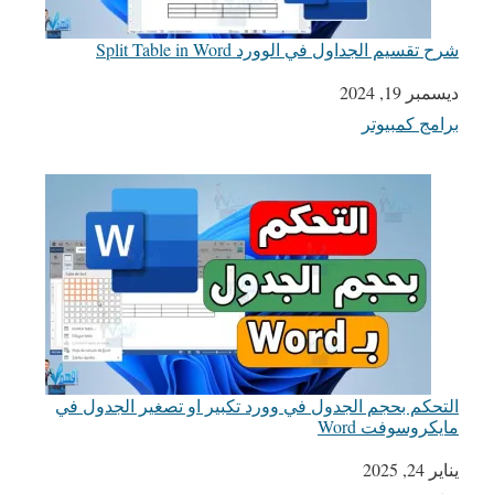
شرح تقسيم الجداول في الوورد Split Table in Word
التاريخ
ديسمبر 19, 2024
برامج كمبيوتر
في ما يتعلق بما يأتي
التحكم بحجم الجدول في وورد تكبير او تصغير الجدول في
مايكروسوفت Word
يناير 24, 2025
التاريخ