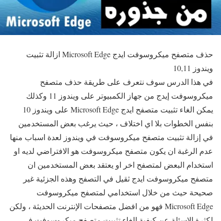
حذف متصفح ميكروسوفت ايدج Microsoft Edge ازالة تثبيت
ويندوز 10,11
في هذا الدرس سوف نتعرف على طريقة حذف متصفح
ميكروسوفت إيدج من جهاز الكمبيوتر على ويندوز 11 وكذلك
يمكن الغاء تثبيت متصفح ايدج Microsoft Edge على ويندوز 10
بنفس الخطوات بلا اي اختلاف ، حيث يرغب بعض المستخدمين
في إزالة تثبيت متصفح ميكروسوفت في ويندوز لعدة اسباب منها
عدم الرغبة ان يكون متصفح ميكروسوفت هو الافتراضي لديه او
استخدام البعض لمتصفح اخر او يعتقد بعض المستخدمين ان
متصفح ميكروسوفت ايدج ثقيل في التصفح وهذه الجزئية غير
صحيحة حيث من خلال استخدامي لمتصفح ميكروسوفت
Microsoft Edge فهو من افضل متصفحات الإنترنت الحديثة ، ولكن
لكثرة الاسئلة عن كيفية الغاء تثبيت متصفح ميكروسوفت في