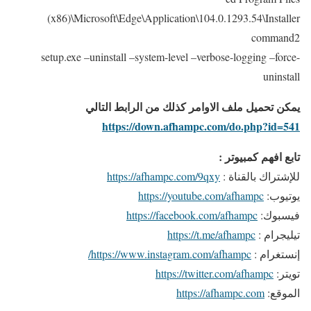
(x86)\Microsoft\Edge\Application\104.0.1293.54\Installer
command2
setup.exe –uninstall –system-level –verbose-logging –force-
uninstall
يمكن تحميل ملف الاوامر كذلك من الرابط التالي
https://down.afhampc.com/do.php?id=541
تابع افهم كمبيوتر :
للإشتراك بالقناة :
https://afhampc.com/9qxy
يوتيوب:
https://youtube.com/afhampc
فيسبوك:
https://facebook.com/afhampc
تيليجرام :
https://t.me/afhampc
إنستغرام :
https://www.instagram.com/afhampc/
تويتر:
https://twitter.com/afhampc
الموقع:
https://afhampc.com