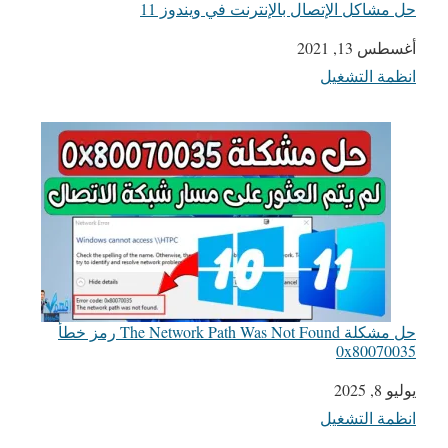
حل مشاكل الإتصال بالإنترنت في ويندوز 11
التاريخ
أغسطس 13, 2021
انظمة التشغيل
في ما يتعلق بما يأتي
حل مشكلة The Network Path Was Not Found رمز خطأ
0x80070035
يوليو 8, 2025
التاريخ
انظمة التشغيل
في ما يتعلق بما يأتي