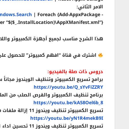
الامر الثاني:
indows.Search
| Foreach {Add-AppxPackage -
r “$($_.InstallLocation)\AppXManifest.xml”}
هذا الشرح مناسب لجميع أجهزة الكمبيوتر واللابتوب التي تعمل ب
اشترك في قناة “افهم كمبيوتر” للحصول على
دروس ذات صلة بالفيديو:
برامج تسريع الكمبيوتر وتنظيف الويندوز مجاناً سي كلينر Cleaner
https://youtu.be/Q_sYvFiZZRY
برنامج تنظيف الكمبيوتر والقرص الصلب من الملف
https://youtu.be/kA58Oel6b_8
تسريع الكمبيوتر تنظيف ويندوز 11 إزالة ملفات Temp حل مشكلة امتلاء القرص C
https://youtu.be/yN1R4mekB9I
تسريع الكمبيوتر تنظيف ويندوز 11 تحسين اداء Windows 11