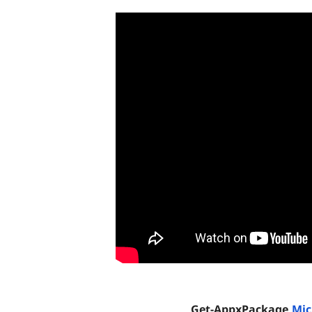
Get-AppxPackage
Mic