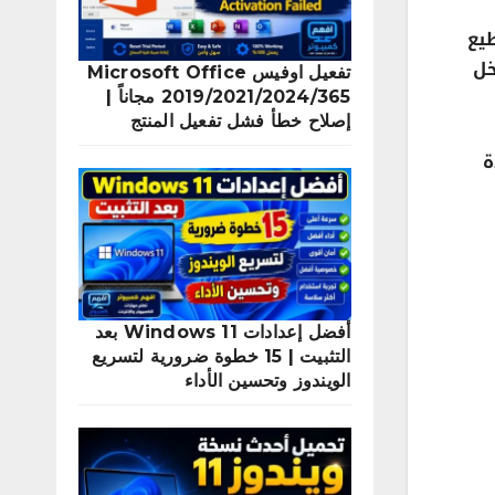
يع
خل
تفعيل اوفيس Microsoft Office
2019/2021/2024/365 مجاناً |
إصلاح خطأ فشل تفعيل المنتج
دة
أفضل إعدادات Windows 11 بعد
التثبيت | 15 خطوة ضرورية لتسريع
الويندوز وتحسين الأداء