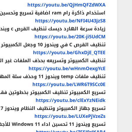
https://youtu.be/QjHmQFZdWXA
استخدام ذاكرة رام ram اضافية تسريع وتحسين اداء جهاز الكمبيوتر
https://youtu.be/NFI4U43jzS8
زيادة سرعة الهارد ديسك تنظيف القرص c ويندوز 10
https://youtu.be/20K-ji5UdCM
تنظيف القرص C في ويندوز 10 وجعل الكمبيوتر أسرع
https://youtu.be/GhxDjE_QTEE
تنظيف الكمبيوتر وتسريعه بحذف الملفات غير ال
https://youtu.be/wHnmOexgYcE
تنظيف ملفات temp ويندوز 11 وحذف سلة المهملات بشكل تلقائي
https://youtu.be/LWR6T9SCc0E
تسريع الكمبيوتر تنظيف الكمبيوتر بخطوتين فقط
https://youtu.be/clExYzNEidk
تسريع جهاز الكمبيوتر وتنظيف النظام ويندوز Windows 11,10,8,7
https://youtu.be/LUXePjVzeZs
تسريع ويندوز 11 تحسين اداء Windows 11 للأجهزة الضعيفة