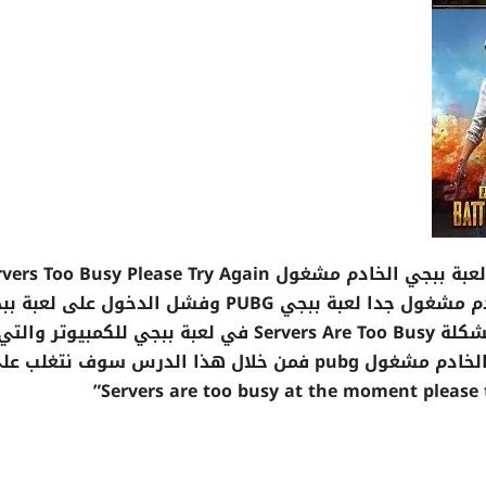
في هذ الدرس سوف نتعرف على حل مشكلة لعبة ببجي الخادم مشغول  Too Busy Please Try Again
Later حيث يعاني الكثير من مشكلة خطأ الخادم مشغول جدا لعبة ببجي PUBG وفشل الدخول على 
بسبب انشغال الخادم وهناك بعض طرق حل مشكلة Servers Are Too Busy في لعبة ببجي للكمبيوتر
تجربتها وكانت النتائج جيدة جداً في مشكلة الخادم مشغول pubg فمن خلال هذا الدرس سوف نتغلب 