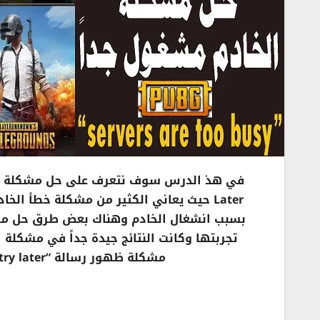
مشكلة ظهور رسالة “Servers are too busy at the moment please try later”