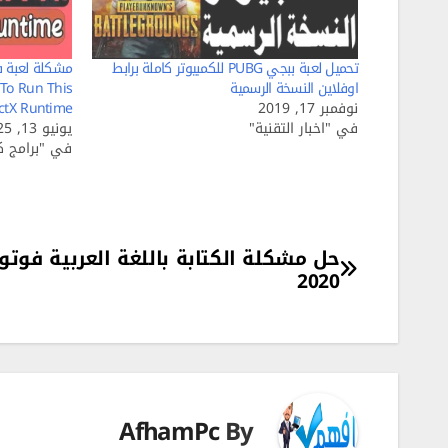
تحميل لعبة ببجي PUBG للكمبيوتر كاملة برابط
اوفلاين النسخة الرسمية
To Run This
نوفمبر 17, 2019
ctX Runtime
في "اخبار التقنية"
يونيو 13, 2025
في "برامج كم
تصفّح
حل مشكلة الكتابة باللغة العربية فوت
2020
المقالات
AfhamPc
By