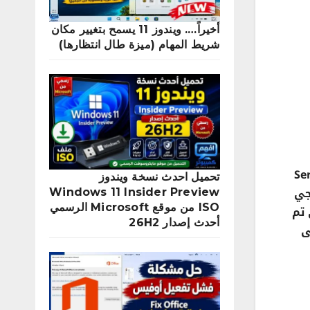
أخيراً…. ويندوز 11 يسمح بتغيير مكان
شريط المهام (ميزة طال انتظارها)
Servers
تحميل احدث نسخة ويندوز
لعبة ببجي
Windows 11 Insider Preview
ISO من موقع Microsoft الرسمي
 والتي تم
أحدث إصدار 26H2
على