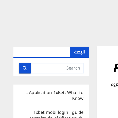
البحث
روم
,
L Application 1xBet: What to
Know
1xbet mobi login : guide