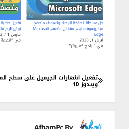
حل مشكلة الصفحة البيضاء والسوداء متصفح
تفعيل خاصية 
ميكروسوفت ايدج مشاكل متصفح Microsoft
توفير الرام متصفح hrome
Edge
مارس 11, 2023
أبريل 1, 2023
في "انظمة ا
في "برامج كمبيوتر"
تصفّح
تفعيل اشعارات الجيميل على سطح الم
ويندوز 10
المقالات
AfhamPc
By