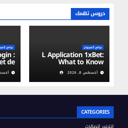
دروس تهمك
برامج كمبيوتر
برامج كمبي
L Application 1xBet:
et de
What to Know
on du
أغسطس 8, 2026
أغسطس 8,
urité
obile
CATEGORIES
إنترنت اتصالات