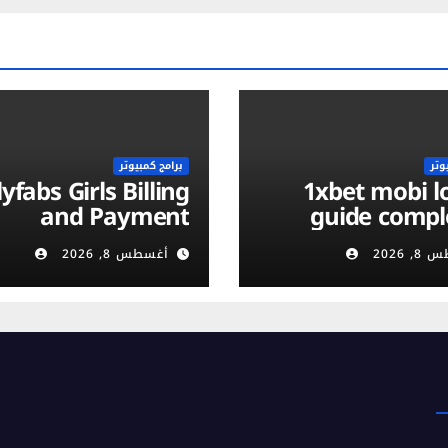
وتر
برامج كمبيوتر
yfabs Girls Billing
1xbet mobi login :
and Payment
guide compl
ethods: Discreet,
vérificati
 2026
أغسطس 8, 2026
Secure & Flexible
compte et séc
Options
m