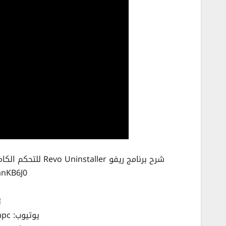
شرح برنامج ريفو Revo Uninstaller للتحكم الكامل في جهاز الكمبيوتر وتنظيفه وحذف الملفات والبرامج من جذورها
anKB6J0
ت
يوتيوب: https://youtube.com/afhampc