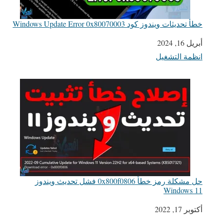
خطأ تحديثات ويندوز كود Windows Update Error 0x80070003
أبريل 16, 2024
التاريخ
انظمة التشغيل
في ما يتعلق بما يأتي
حل مشكلة رمز خطأ 0x800f0806 فشل تحديث ويندوز
Windows 11
التاريخ
أكتوبر 17, 2022