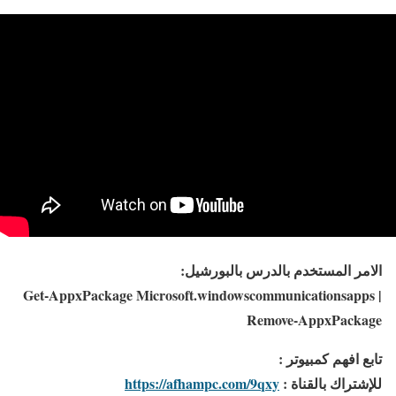
الامر المستخدم بالدرس بالبورشيل:
Get-AppxPackage Microsoft.windowscommunicationsapps |
Remove-AppxPackage
تابع افهم كمبيوتر :
للإشتراك بالقناة :
https://afhampc.com/9qxy