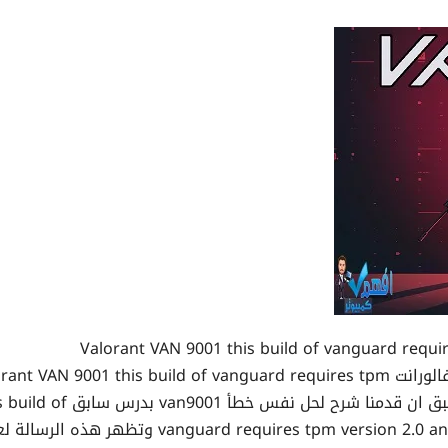
في هذا الدرس سوف نتعرف علي حل مشكلة لعبة فالورانت t VAN 9001 this build of vanguard requires tpm
version 2.0 من خلال نظام التشغيل ويندوز 11 وسبق ان قدمنا شرح لحل نفس خطأ 001
vanguard requires tpm version 2.0 and secure boot to be enabled in order to play وتظهر هذه