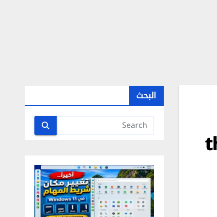
البحث
t