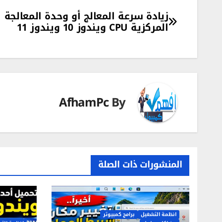
تصفّح
زيادة سرعة المعالج أو وحدة المعالجة
المركزية CPU ويندوز 10 ويندوز 11
المقالات
AfhamPc
By
المنشورات ذات الصلة
انظمة التشغيل
برامج كمبيوتر