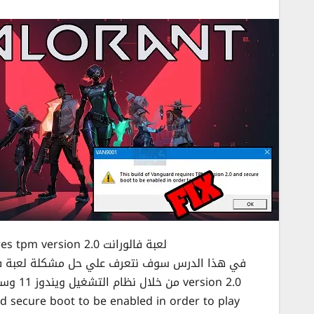
لعبة فالورانت Valorant VAN 9001 this build of vanguard requires tpm version 2.0