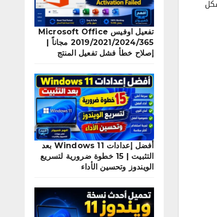
عيل خاصية secure boot لتشغيل لعبة فالورانت Valorant بشكل
تفعيل اوفيس Microsoft Office
2019/2021/2024/365 مجاناً |
إصلاح خطأ فشل تفعيل المنتج
أفضل إعدادات Windows 11 بعد
التثبيت | 15 خطوة ضرورية لتسريع
الويندوز وتحسين الأداء