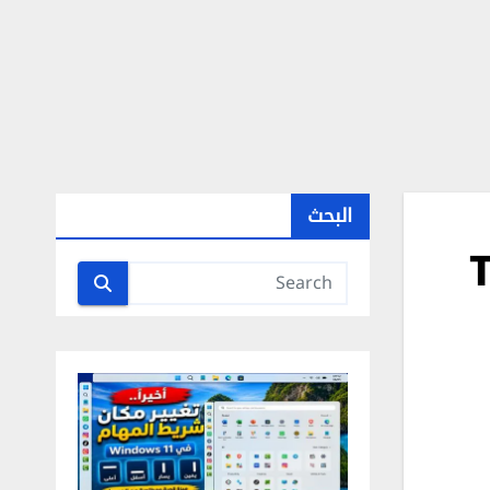
البحث
T