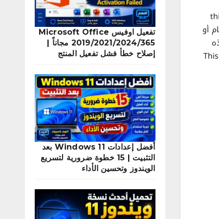
this 
ام أو
تفعيل اوفيس Microsoft Office
ه
2019/2021/2024/365 مجاناً |
المشكلة نتيجة لبعض الاخطاء في ملفات المتجر وبهذا الدرس نوضح لكم وبشكل مختصر كيفية حل مشكلة رسالة خطأ This
إصلاح خطأ فشل تفعيل المنتج
أفضل إعدادات Windows 11 بعد
التثبيت | 15 خطوة ضرورية لتسريع
الويندوز وتحسين الأداء