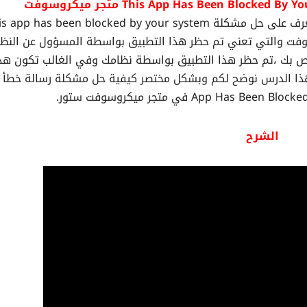
في هذا الدرس على قناة افهم كمبيوتر سوف نتعرف على حل مشكلة app has been blocked by your system
adminis في متجر ميكروسوفت والتي تعني تم حظر هذا التطبيق بواسطة المسؤول عن النظ
اص بك ،تم حظر هذا التطبيق بواسطة نظامك وفي الغالب تكون هذ
App Ha في متجر ميكروسوفت ستور.
الشرح