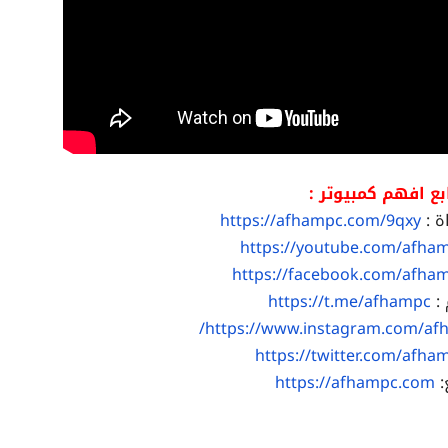
بع افهم كمبيوتر :
ة :
https://afhampc.com/9qxy
https://youtube.com/afha
https://facebook.com/afha
 :
https://t.me/afhampc
https://www.instagram.com/af
https://twitter.com/afha
:
https://afhampc.com