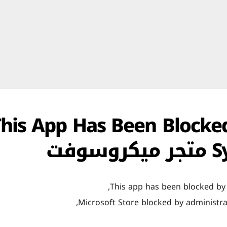
his App Has Been Blocked By Yo
فت
,
,