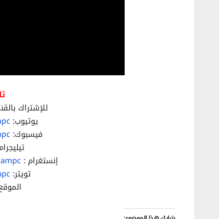
تا
للإشتراك بالقنا
يوتيوب:
mpc
فيسبوك:
mpc
تيليجرام
إنستغرام :
hampc/
تويتر:
mpc
الموقع
شارك هذا الموضوع: