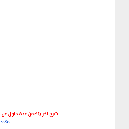
شرح اخر يتضمن عدة حلول عن مشكلة SB Device Not Recognized
yroSo