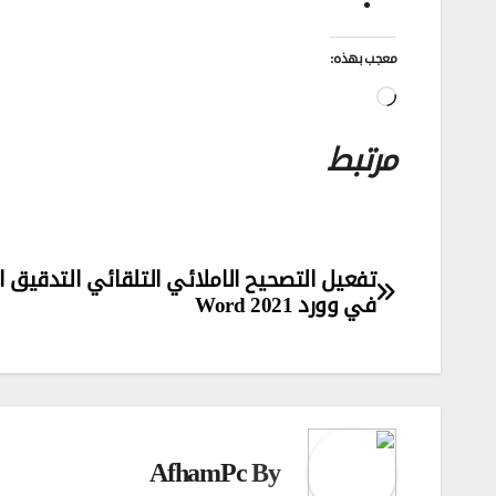
معجب بهذه:
جاري
التحميل…
مرتبط
تصفّح
تفعيل التصحيح الاملائي التلقائي التدقيق ا
في وورد Word 2021
المقالات
AfhamPc
By