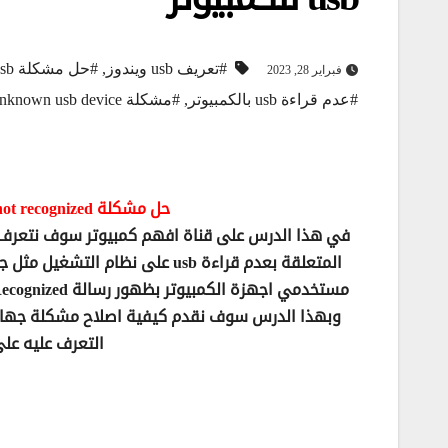
#تعريف usb ويندوز
,
#حل مشكلة usb لا يعمل في الكمبيوتر
فبراير 28, 2023
#عدم قراءة usb بالكمبيوتر
,
#مشكلة unknown usb device
حل مشكلة usb device not recognized مشكلة عدم قراءة usb للكمبيوتر
التعرف عليه على نظام ويند