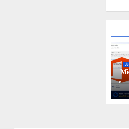
ول
Microso
2019/2021/2 مجاناً |
ل