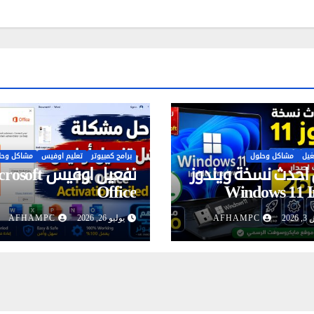
غيل
مشاكل وحلول
برامج كمبيوتر
تعليم اوفيس
مشاكل وحل
احدث نسخة ويندوز
تفعيل اوفيس ft
Office
Windows 11 I
Preview ISO من موقع
024/365
20
AFHAMPC
يوليو 26, 2026
AFHAMPC
Microsoft الرسمي أحدث
إصلاح خطأ فشل تفعي
المنتج