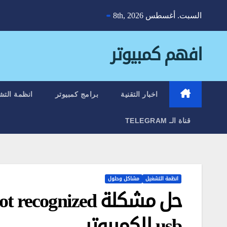
Ski
السبت. أغسطس 8th, 2026
t
conten
افهم كمبيوتر
اخبار التقنية
برامج كمبيوتر
انظمة التش
قناة الـ TELEGRAM
انظمة التشغيل
مشاكل وحلول
usb للكمبيوتر