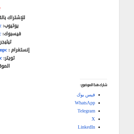
ت
للإشتراك بالق
يوتيوب:
c
فيسبوك:
c
تيليجر
إنستغرام :
mpc/
تويتر:
pc
الموق
شارك هذا الموضوع:
فيس بوك
WhatsApp
Telegram
X
LinkedIn