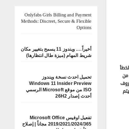
Onlyfabs Girls Billing and Payment
Methods: Discreet, Secure & Flexible
Options
أخيراً…. ويندوز 11 يسمح بتغيير مكان
شريط المهام (ميزة طال انتظارها)
ض رسائل الخطأ
يصادف الكثير من
تحميل احدث نسخة ويندوز
Windows 11 Insider Preview
بها او غير معروف
ISO من موقع Microsoft الرسمي
لاح خطأ جهاز USB الذي لم يتم
أحدث إصدار 26H2
تفعيل اوفيس Microsoft Office
2019/2021/2024/365 مجاناً | إصلاح