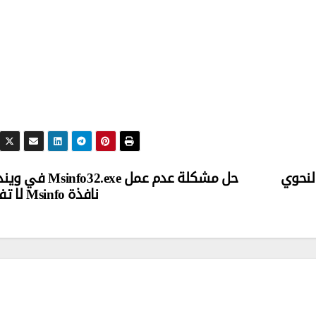
لنحوي
حل مشكلة عدم عمل Msinfo32.exe 
نافذة Msinfo لا تفتح