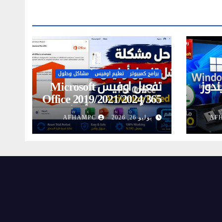
برامج كمبيوتر
تعليم اوفيس
مشاكل وحلول
ندوز
تفعيل اوفيس Microsoft
Office 2019/2021/2024/365
وقع
مجاناً | إصلاح خطأ فشل
AF
يوليو 26, 2026
AFHAMPC
 أحدث
تفعيل المنتج