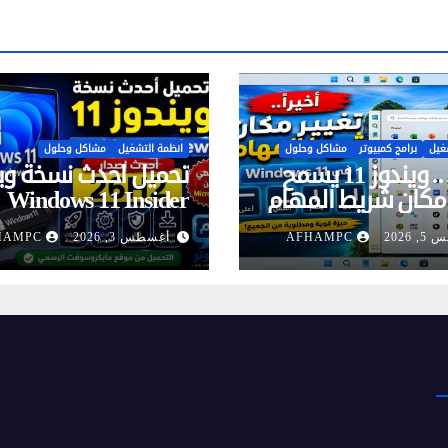
غيل
برامج كمبيوتر
مشاكل وحلول
انظمة التشغيل
مشاكل وحلول
أخيراً…. ويندوز 11 يسمح
تحميل احدث نسخة وي
 مكان شريط المهام
Windows 11 Insider
طال انتظارها)
Preview ISO من م
 2026
AFHAMPC
أغسطس 3, 2026
HAMPC
Microsoft الرسمي
إصدار 26H2