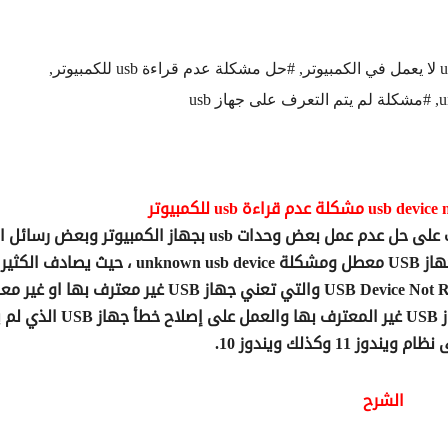
,
#حل مشكلة عدم قراءة usb للكمبيوتر
,
,
#مشكلة لم يتم التعرف على جهاز usb
في هذا الدرس على قناة افهم كمبيوتر سوف نتعرف على حل عدم عمل بعض وحدات usb بجهاز الكمبيوتر وبع
المتعلقة بعدم قراءة usb على نظام التشغيل مثل جهاز USB معطل ومشكلة unknown usb device ، حيث 
مستخدمي اجهزة الكمبيوتر بظهور رسالة USB Device Not Recognized والتي تعني جهاز USB غير معترف 
وبهذا الدرس سوف نقدم كيفية اصلاح مشكلة جهاز USB غير المعترف بها والعمل على إص
وز 11 وكذلك ويندوز 10.
الشرح