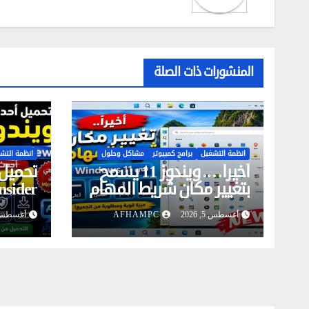
المنشورات ذات الصلة
انظمة التشغيل
برامج كمبيوتر
مشاكل وحلول
انظمة التش
أخيراً…. ويندوز 11 يسمح
تحميل 
بتغيير مكان شريط المهام
nsider
(ميزة طال انتظارها)
أغسطس 5, 2026
AFHAMPC
أغسطس 3, 26
إصدار 26H2