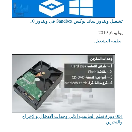
تشغيل ويندوز ساند بوكس Sandbox في ويندوز 10
يوليو 6, 2019
التاريخ
انظمة التشغيل
في ما يتعلق بما يأتي
004 دورة تعلم الحاسب الالي وحدات الادخال والإخراج
والتخزين