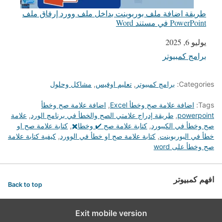
طريقة اضافة ملف بوربوينت بداخل ملف وورد إرفاق ملف
PowerPoint في مستند Word
يوليو 6, 2025
التاريخ
برامج كمبيوتر
في ما يتعلق بما يأتي
Categories:
برامج كمبيوتر
,
تعليم اوفيس
,
مشاكل وحلول
Tags:
اضافة علامة صح وخطأ Excel
,
اضافة علامة صح وخطأ
powerpoint
,
طريقة إدراج علامتي الصح والخطأ في برنامج الورد
,
علامة
صح وخطأ في الكيبورد
,
كتابة علامة صح ✔️ وخطا✖️
,
كتابة علامة صح او
خطأ في البوربوينت
,
كتابة علامة صح او خطأ في الوورد
,
كيفية كتابة علامة
صح وخطأ على word
افهم كمبيوتر
Back to top
Exit mobile version