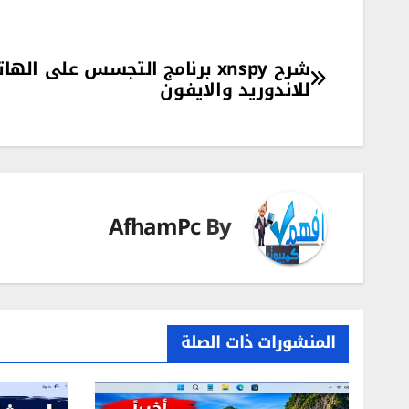
تصفّح
شرح xnspy برنامج التجسس على اله
للاندوريد والايفون
المقالات
AfhamPc
By
المنشورات ذات الصلة