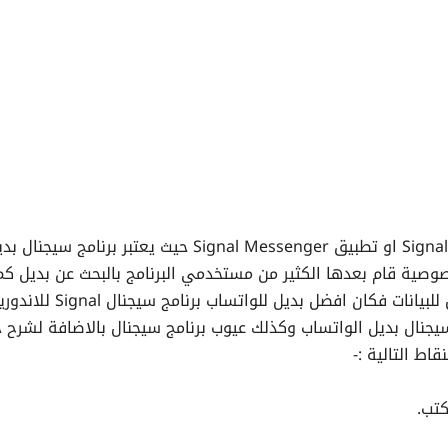
في هذا الدرس سوف نقدم لكم شرح برنامج سيجنال Signal او تطبيق Signal Messenger حيث يعتبر برنامج سيجن
صية قام بعدها الكثير من مستخدمي البرنامج بالبحث عن بديل كم
برنامج سجنال امان تمام حيث يستخدم التشفير الكامل للبيانات فكان افضل بديل للواتساب برنامج سيجنال
سيجنال بديل الواتساب وكذلك عيوب برنامج سيجنال بالاضافة لشرح 
اط التالية :-