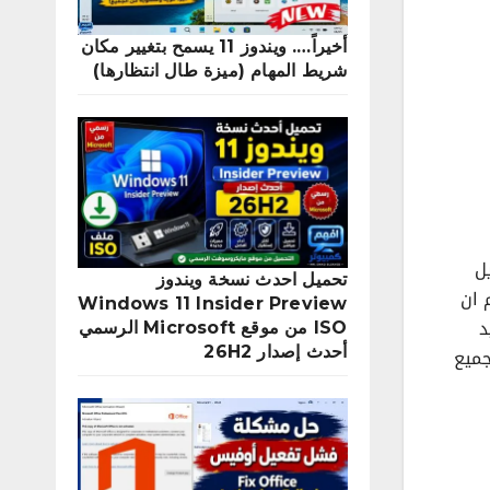
أخيراً…. ويندوز 11 يسمح بتغيير مكان
شريط المهام (ميزة طال انتظارها)
ال بديل
تحميل احدث نسخة ويندوز
 ان
Windows 11 Insider Preview
 Signal للاندوريد
ISO من موقع Microsoft الرسمي
أحدث إصدار 26H2
جميع