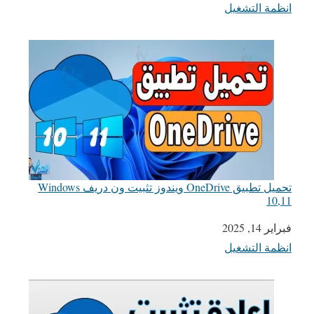
انظمة التشغيل
في ما يتعلق بما يأتي
تحميل تطبيق OneDrive ويندوز تثبيت ون دريف Windows
10,11
التاريخ
فبراير 14, 2025
انظمة التشغيل
في ما يتعلق بما يأتي