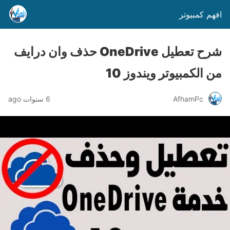
افهم كمبيوتر
شرح تعطيل OneDrive حذف وان درايف
من الكمبيوتر ويندوز 10
AfhamPc
6 سنوات ago