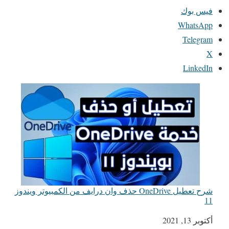
فيس بوك
WhatsApp
Telegram
X
LinkedIn
شرح تعطيل OneDrive حذف وان درايف من الكمبيوتر ويندوز
11
التاريخ
أكتوبر 13, 2021