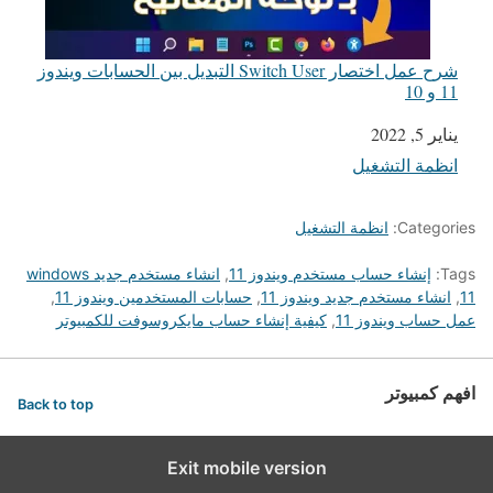
شرح عمل اختصار Switch User التبديل بين الحسابات ويندوز
11 و 10
يناير 5, 2022
التاريخ
انظمة التشغيل
في ما يتعلق بما يأتي
Categories:
انظمة التشغيل
Tags:
إنشاء حساب مستخدم ويندوز 11
,
انشاء مستخدم جديد windows
11
,
انشاء مستخدم جديد ويندوز 11
,
حسابات المستخدمين ويندوز 11
,
عمل حساب ويندوز 11
,
كيفية إنشاء حساب مايكروسوفت للكمبيوتر
افهم كمبيوتر
Back to top
Exit mobile version