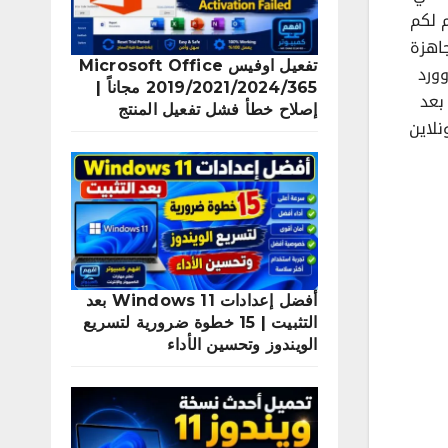
 لكم
اهزة
تفعيل اوفيس Microsoft Office
ورد
2019/2021/2024/365 مجاناً |
بعد
إصلاح خطأ فشل تفعيل المنتج
نلاين
أفضل إعدادات Windows 11 بعد
التثبيت | 15 خطوة ضرورية لتسريع
الويندوز وتحسين الأداء