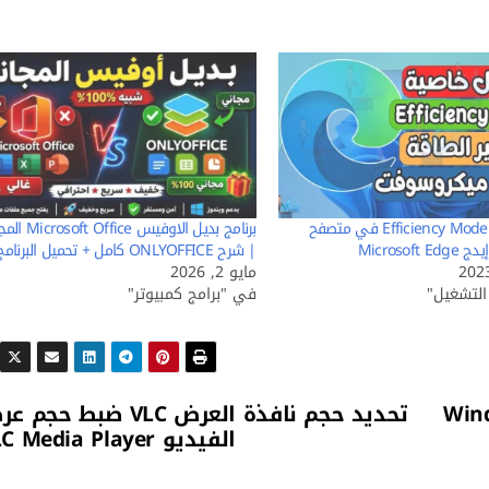
تفعيل خاصية Efficiency Mode في متصفح
برنامج بديل الاوفيس fice
Microsof
| شرح ONLYOFFICE كامل + تحميل البرنامج
مايو 2, 2026
لتشغيل"
في "برامج كمبيوتر"
 الفيديو Windows
تحديد حجم نافذة العرض VLC ضبط حج
الفيديو VLC Media Player