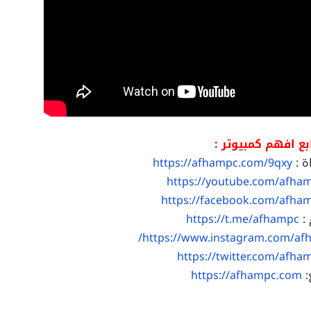
بع افهم كمبيوتر :
ة :
https://afhampc.com/9qxy
https://youtube.com/afha
https://facebook.com/afha
 :
https://t.me/afhampc
https://www.instagram.com/af
https://twitter.com/afha
:
https://afhampc.com