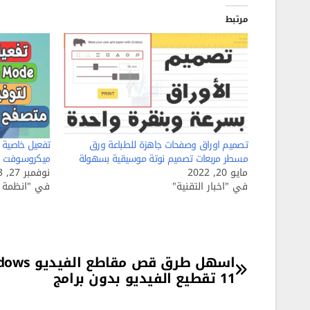
مرتبط
تصميم اوراق وصفحات جاهزة للطباعة ورق
مسطر مربعات تصميم نوتة موسيقية بسهولة
ميكروسوفت إيدج t Edge
مايو 20, 2022
نوفمبر 27, 2023
في "اخبار التقنية"
في "انظمة ا
تصفّح
اسهل طرق قص مقاطع
11 تقطيع الفيديو بدون برامج
المقالات