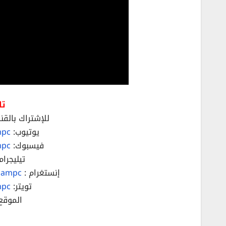
تا
للإشتراك بالقنا
يوتيوب:
mpc
فيسبوك:
mpc
تيليجرام
إنستغرام :
hampc/
تويتر:
mpc
الموقع