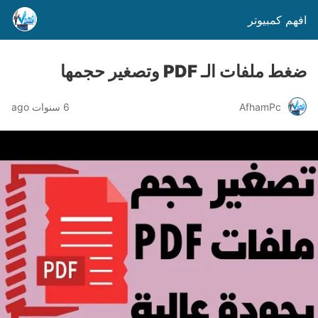
افهم كمبيوتر
ضغط ملفات الـ PDF وتصغير حجمها
AfhamPc
6 سنوات ago