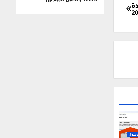
دة
2
حلول