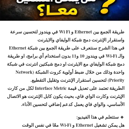
طريقة الجمع بين Ethernet و Wi Fi في ويندوز لتحسين سرعة
واستقرار الإنترنت دمج شبكة الوايفاي والايثرنت
في هذا الشرح سنتعرف على طريقة الجمع بين شبكة Ethernet
والـ Wi-Fi في ويندوز 10 و11 بدون استخدام أي برامج، او طريقة
دمج شبكة الوايفاي مع الايثرنت او دمج شبكتين انترنت في شبكة
واحدة وذلك من خلال ضبط أولوية كروت الشبكة (Network
Priority) لتحسين استقرار الإنترنت وتقليل التقطيع.
الطريقة تعتمد على تعديل قيمة Interface Metric لكل من كارت
الإيثرنت وكارت الواي فاي، بحيث يكون كابل الإنترنت هو الاتصال
الأساسي، والواي فاي يعمل كدعم إضافي لتحسين الأداء.
🔹
ستتعلم في هذا الفيديو:
هل يمكن تشغيل Ethernet و Wi-Fi معًا في نفس الوقت