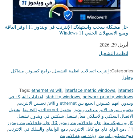
حل مشكلة سحب واستهلاك الإنترنت في ويندوز 11 | وفر الباقة
ومنع الاستهلاك الخفي Windows 11
أبريل 29, 2026
التاريخ
انظمة التشغيل
في ما يتعلق بما يأتي
Categories:
إنترنت اتصالات
,
انظمة التشغيل
,
برامج كمبيوتر
,
مشاكل
وحلول
Tags:
ethernet vs wifi
,
interface metric windows
,
internet
network priority windows
,
stability windows
,
اعدادات الشبكة في
ويندوز
,
افهم كمبيوتر
,
الجمع بين ethernet و wifi
,
تحسين الانترنت
,
تحسين سرعة الانترنت في ويندوز
,
تشغيل ethernet و wifi معا
,
تشغيل
الاتصال السلكي والاسلكي معاً
,
تشغيل شبكتين في ويندوز
,
تشغيل
كارتين شبكة معا
,
حل بطء الانترنت ويندوز 10
,
حل بطء الانترنت ويندوز
11
,
دمج الواي فاي مع كابل الانترنت
,
دمج الوايفاي والسلك في الانترنت
,
دمج شبكتين انترنت
,
زيادة سرعة الانترنت