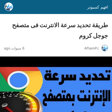
افهم كمبيوتر
طريقة تحديد سرعة الانترنت فى متصفح
جوجل كروم
AfhamPc
6 سنوات ago