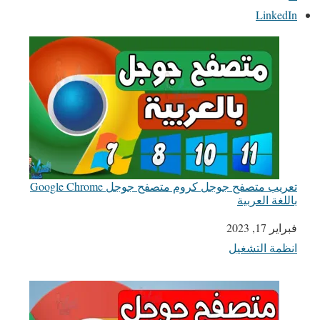
LinkedIn
تعريب متصفح جوجل كروم متصفح جوجل Google Chrome
باللغة العربية
التاريخ
فبراير 17, 2023
انظمة التشغيل
في ما يتعلق بما يأتي