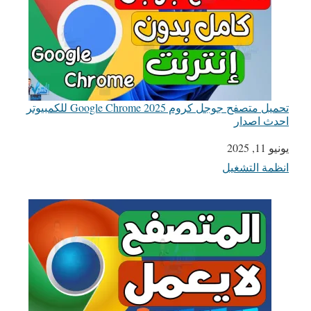
تحميل متصفح جوجل كروم Google Chrome 2025 للكمبيوتر
احدث اصدار
يونيو 11, 2025
التاريخ
انظمة التشغيل
في ما يتعلق بما يأتي