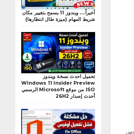
أخيراً…. ويندوز 11 يسمح بتغيير مكان
شريط المهام (ميزة طال انتظارها)
تحميل احدث نسخة ويندوز
Windows 11 Insider Preview
ISO من موقع Microsoft الرسمي
أحدث إصدار 26H2
اعة في ويندوز 11 وسبب الدرس