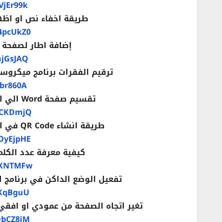
VjEr99k
طريقة اخفاء نص او اظهاره بدا
4pcUkZ0
إضافة اطار لصفحة وو
njGsJAQ
ترقيم الفقرات برنامج ميكروسوف
Ibr860A
تقسيم صفحة Word الي اجزاء تقسيم ورقة وورد الي جزئين او اربعة
FCKDmjQ
طريقة انشاء QR Code في الوورد عمل رمز استجابة سريع QR وورد Word
OyEjpHE
كيفية معرفة عدد الكلما
QXKNTMFw
تفعيل الوضع الداكن في برنامج الوورد 
0KqBguU
تغير اتجاه الصفحة من عمودي او افقي Word تعديل الورقة portrait او landscape في الوو
ObCZ8iM