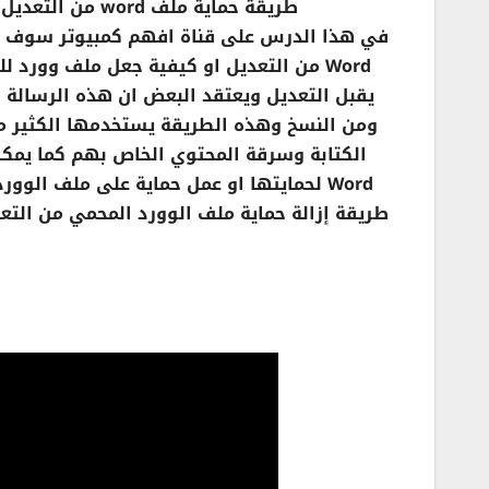
طريقة حماية ملف word من التعديل منع تعديل ملفات ميكروسوفت وورد restrict editing
Word من التعديل او كيفية جعل ملف وورد
يقبل التعديل ويعتقد البعض ان هذه الرسالة
ومن النسخ وهذه الطريقة يستخدمها الكثير 
الكتابة وسرقة المحتوي الخاص بهم كما يمكن
Word لحمايتها او عمل حماية على ملف ال