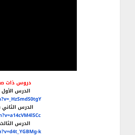
دروس ذات صلة ب
الدرس الأول شر
h?v=_HzSmdS0tgY
الدرس الثاني شرح قائ
h?v=a14cVM4lSCc
الدرس الثالث شرح قائ
h?v=d4t_YGBMg-k