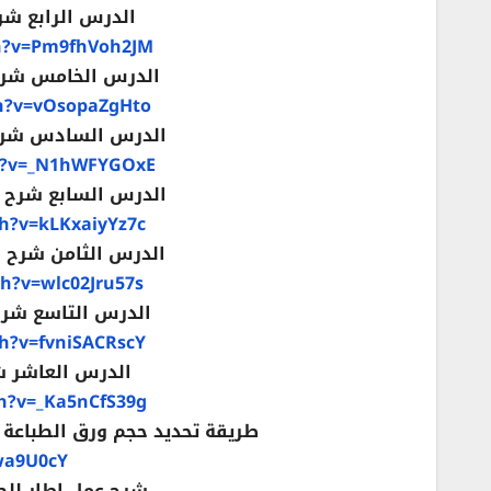
الدرس الرابع شرح قائمة ا
h?v=Pm9fhVoh2JM
الدرس الخامس شرح قائمة ال
h?v=vOsopaZgHto
الدرس السادس شرح قائمة ال
h?v=_N1hWFYGOxE
الدرس السابع شرح قائمة المراجع
h?v=kLKxaiyYz7c
الدرس الثامن شرح قائمة المرس
h?v=wlc02Jru57s
الدرس التاسع شرح قائمة مر
h?v=fvniSACRscY
الدرس العاشر شرح قائم
h?v=_Ka5nCfS39g
طريقة تحديد حجم ورق الطباعة في برنامج Word تغيير حجم 
wa9U0cY
شرح عمل إطار للصفحة 