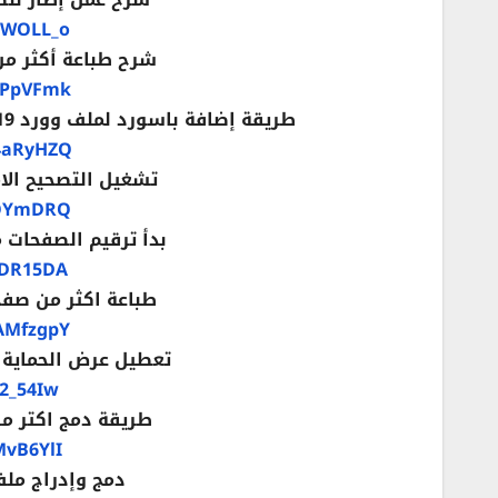
yWOLL_o
شرح طباعة أكثر من 
ePpVFmk
طريقة إضافة باسورد لملف وورد 2019 وطريقة إزالة الباسورد Add password Word file
4aRyHZQ
تشغيل التصحيح الاملائ
iOYmDRQ
بدأ ترقيم الصفحات من ص
kDR15DA
طباعة اكثر من صفحة في
AMfzgpY
تعطيل عرض الحماية Protected View في وورد 2019 ord
J2_54Iw
طريقة دمج اكتر من 
MvB6YlI
دمج وإدراج ملف 