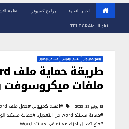
اخبار التقنية
برامج كمبيوتر
انظمة التش
قناة الـ TELEGRAM
برامج كمبيوتر
تعليم اوفيس
مشاكل وحلول
ملفات ميكروسوفت وورد t editing
#افهم كمبيوتر
,
#جعل ملف Word غير قابل للتعديل
يونيو 23, 2023
#حماية مستند word من التعديل
,
#حماية مستند الوو
#منع تعديل أجزاء معينة في مستند Word