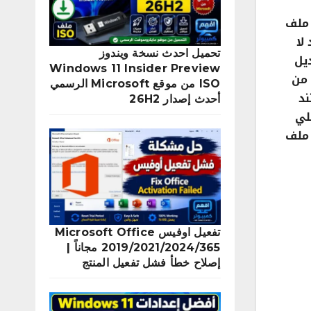
ة لملفات الوورد Word او حماية ملف
لا
تحميل احدث نسخة ويندوز
يل
Windows 11 Insider Preview
 من
ISO من موقع Microsoft الرسمي
ند
أحدث إصدار 26H2
لي
و حذف تقييد تحرير الكلمات restrict editing word في ملف
تفعيل اوفيس Microsoft Office
2019/2021/2024/365 مجاناً |
إصلاح خطأ فشل تفعيل المنتج