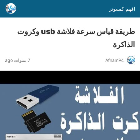
افهم كمبيوتر
طريقة قياس سرعة فلاشة usb وكروت
الذاكرة
AfhamPc
7 سنوات ago