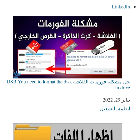
LinkedIn
حل مشكلة فورمات الفلاشة USB You need to format the disk
in drive
يناير 29, 2022
التاريخ
انظمة التشغيل
في ما يتعلق بما يأتي