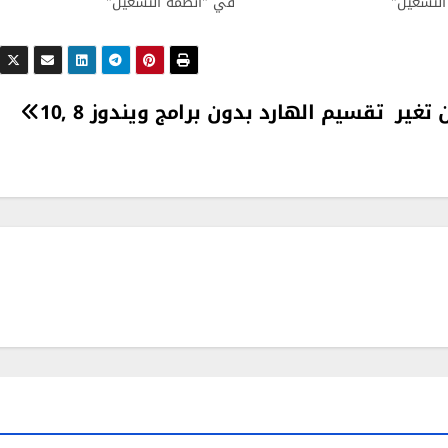
لتشغيل"
في "انظمة التشغيل"
خص من تغير
تقسيم الهارد بدون برامج ويندوز 8 ,10