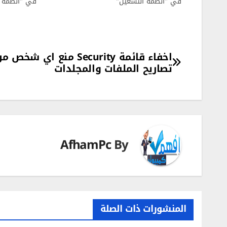
في "انظمة التشغيل"
في "انظمة ا
تصفّح
اخفاء قائمة Security منع اي ش
تصاريح الملفات والمجلدات
المقالات
AfhamPc
By
المنشورات ذات الصلة