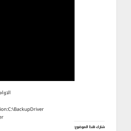
الاوا
tion:C:\BackupDriver
er
شارك هذا الموضوع: