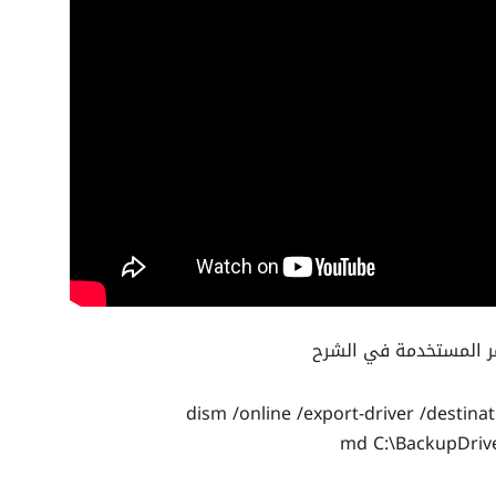
مر المستخدمة في الشرح
dism /online /export-driver /destina
md C:\BackupDriv