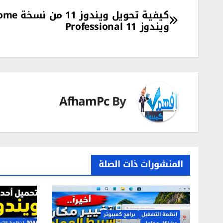
تصفّح
ويندوز 11 Professional
المقالات
AfhamPc
By
المنشورات ذات الصلة
انظمة التشغيل
برامج كمبيوتر