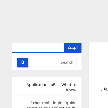
البحث
L Application 1xBet: What to
وتر
,
Know
1xbet mobi login : guide