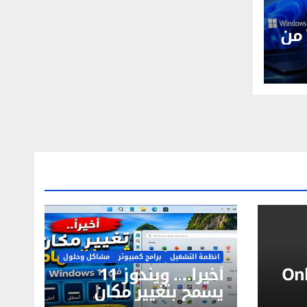
Windows 11 26H1 من
انظمة التشغيل
برامج كمبيوتر
مشاكل وحلول
Onl
أخيراً…. ويندوز 11
يسمح بتغيير مكان